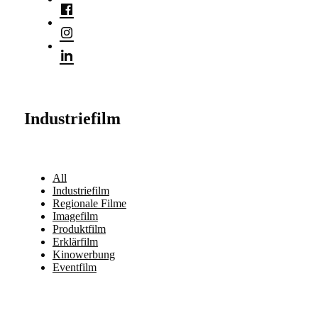
Industriefilm
All
Industriefilm
Regionale Filme
Imagefilm
Produktfilm
Erklärfilm
Kinowerbung
Eventfilm