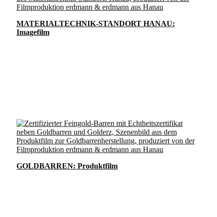
MATERIALTECHNIK-STANDORT HANAU:
Imagefilm
GOLDBARREN: Produktfilm