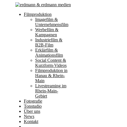
Filmproduktion
Imagefilm &
Unternehmensfilm
Werbefilm &
Kampagnen
Industriefilm &
B2B-Film
Erklärfilm &
Animationsfilm
Social Content &
Kurzform-Videos
Filmproduktion in
Hanau & Rhein-
Main
Livestreaming im
Rhein-Main-
Gebiet
Fotografie
Tonstudio
Über uns
News
Kontakt