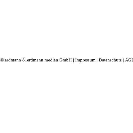
t © erdmann & erdmann medien GmbH |
Impressum
|
Datenschutz
|
AG