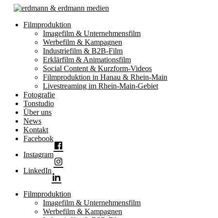
Filmproduktion
Imagefilm & Unternehmensfilm
Werbefilm & Kampagnen
Industriefilm & B2B-Film
Erklärfilm & Animationsfilm
Social Content & Kurzform-Videos
Filmproduktion in Hanau & Rhein-Main
Livestreaming im Rhein-Main-Gebiet
Fotografie
Tonstudio
Über uns
News
Kontakt
Facebook
Instagram
LinkedIn
Filmproduktion
Imagefilm & Unternehmensfilm
Werbefilm & Kampagnen