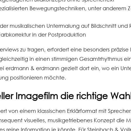
zialisierten Bewegungstechniken, unter anderem 
er musikalischen Untermalung auf Bildschnitt und
arbkorrektur in der Postproduktion
terviews zu tragen, erfordert eine besonders präzise
d gleichzeitig in einen stimmigen Gesamtrhythmus e
i erdmann & erdmann gezielt dort ein, wo ein Unt
ung positionieren möchte.
ller Imagefilm die richtige Wahl 
iert von einem klassischen Erklärformat mit Sprech
sequent visuelles, musikgetriebenes Konzept die 
 es reine Information je könnte. Für Steinbach & Vo