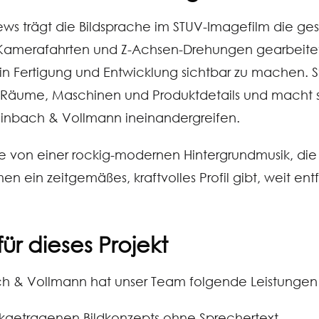
ews trägt die Bildsprache im STUV-Imagefilm die ge
 Kamerafahrten und Z-Achsen-Drehungen gearbeitet
n Fertigung und Entwicklung sichtbar zu machen. Sta
Räume, Maschinen und Produktdetails und macht so
einbach & Vollmann ineinandergreifen.
he von einer rockig-modernen Hintergrundmusik, di
 ein zeitgemäßes, kraftvolles Profil gibt, weit en
ür dieses Projekt
ach & Vollmann hat unser Team folgende Leistung
ikgetragenen Bildkonzepts ohne Sprechertext