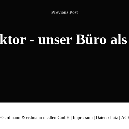
Previous Post
tor - unser Büro als
t © erdmann & erdmann medien GmbH |
Impressum
|
Datenschutz
|
AG