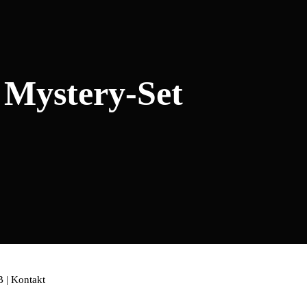
 Mystery-Set
B
|
Kontakt